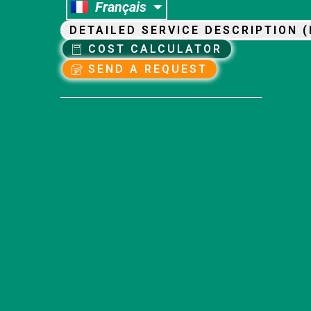
Français
Nederlands
DETAILED SERVICE DESCRIPTION (
COST CALCULATOR
SEND A REQUEST