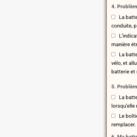
4. Problèm
La batte
conduite, p
L’indica
manière ét
La batte
vélo, et al
batterie et 
5. Problèm
La batte
lorsqu’elle 
Le boîtie
remplacer.
6. Ma batte