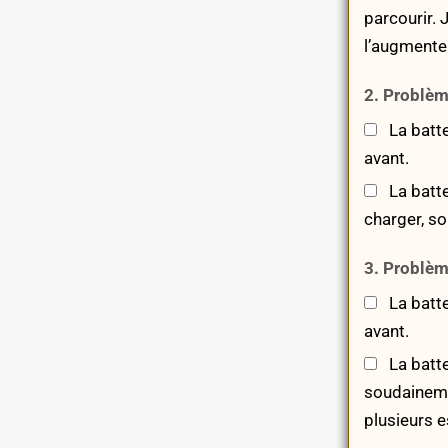
parcourir. 
l’augmenter
2. Problème
La batte
avant.
La batte
charger, s
3. Problèm
La batter
avant.
La batte
soudainement
plusieurs e