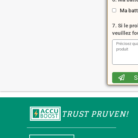
Ma batte
7. Si le pr
veuillez fo
TRUST PRUVEN!
English