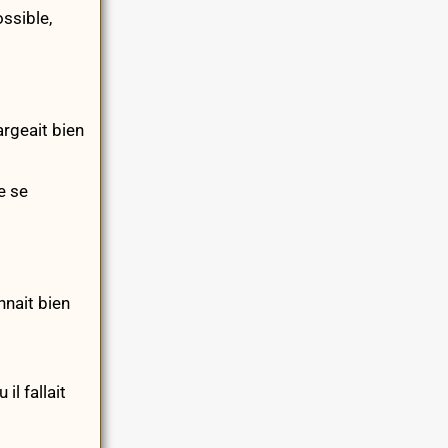
ossible,
argeait bien
e se
nnait bien
il fallait