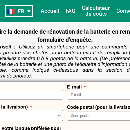
EN
Calculateur
Accueil
FAQ
Conse
FR
NL
de coûts
aire la demande de rénovation de la batterie en rem
formulaire d’enquête.
nseil :
Utilisez un smartphone pour une commande fa
e prendre des photos de la batterie avant de remplir le 
uillez prendre 6 à 8 photos de la batterie. (De préféren
é de la batterie et une photo de l’étiquette d’information
isible, comme indiqué ci-dessous dans la section d
nt de photos).
E-mail
la livraison)
Code postal (pour la livrais
 votre langue préférée pour