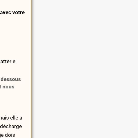
 avec votre
tterie.
i-dessous
t nous
ais elle a
e décharge
je dois