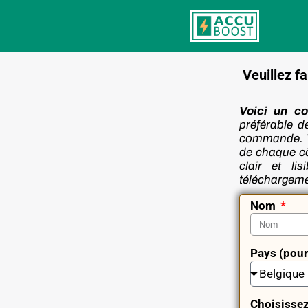
Aller
au
contenu
Veuillez f
Voici un co
préférable d
commande. Ve
de chaque côt
clair et l
téléchargeme
Nom
Pays (pour 
Choisissez