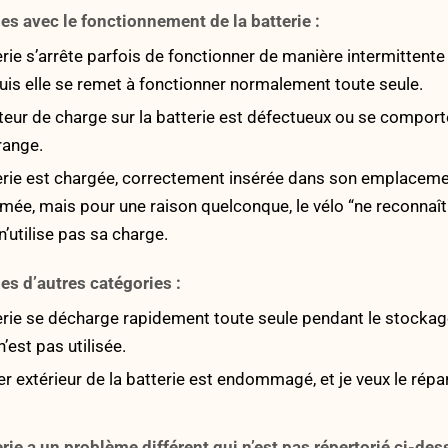
es avec le fonctionnement de la batterie :
rie s’arrête parfois de fonctionner de manière intermittente
uis elle se remet à fonctionner normalement toute seule.
teur de charge sur la batterie est défectueux ou se comport
range.
rie est chargée, correctement insérée dans son emplacemen
lumée, mais pour une raison quelconque, le vélo “ne reconnaît
n’utilise pas sa charge.
es d’autres catégories :
rie se décharge rapidement toute seule pendant le stockag
n’est pas utilisée.
r extérieur de la batterie est endommagé, et je veux le répar
rie a un problème différent qui n’est pas répertorié ci-des