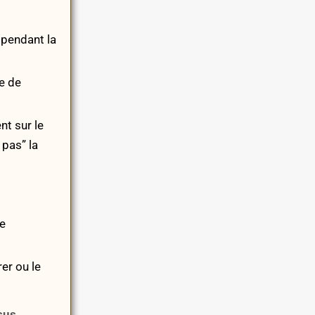
 pendant la
e de
t sur le
 pas” la
e
er ou le
sus.