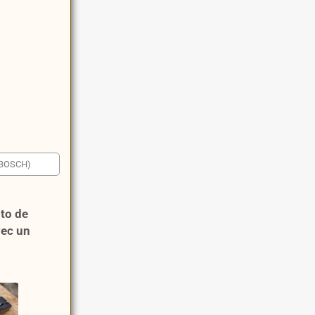
oto de
vec un