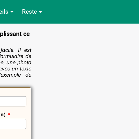
ils
Reste
plissant ce
cile. Il est
formulaire de
ce, une photo
 avec un texte
’exemple de
on)