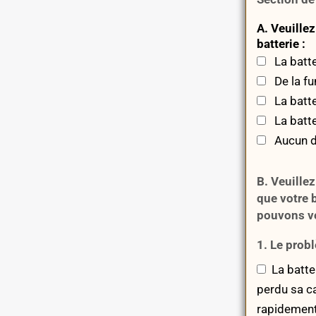
A. Veuille
batterie :
La batte
De la fum
La batte
La batte
Aucun de
B. Veuille
que votre 
pouvons vo
1. Le probl
La batte
perdu sa ca
rapidement 